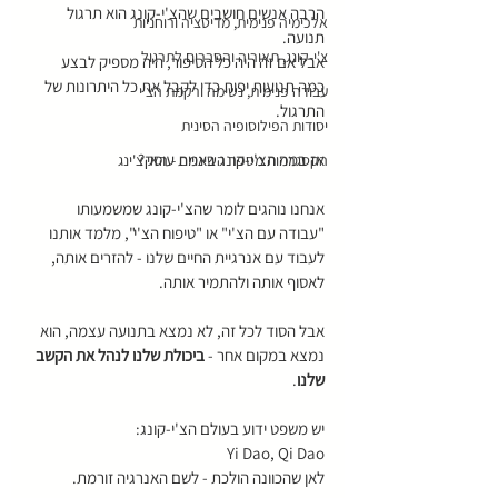
הרבה אנשים חושבים שהצ'י-קונג הוא תרגול 
אלכימיה פנימית, מדיטציה ורוחניות
תנועה.
צ'י-קונג, תאוריה והסברים לתרגול
אבל אם זה היה כל הסיפור, היה מספיק לבצע 
כמה תנועות יפות כדי לקבל את כל היתרונות של 
עבודה פנימית, נשימה ורקמת הצ'י
התרגול.
יסודות הפילוסופיה הסינית
אז במה הצ'י-קונג באמת עוסק?
הקסגרמות מספר השינויים - האי צ'ינג
אנחנו נוהגים לומר שהצ'י-קונג שמשמעותו 
"עבודה עם הצ'י" או "טיפוח הצ'י", מלמד אותנו 
לעבוד עם אנרגיית החיים שלנו - להזרים אותה, 
לאסוף אותה ולהתמיר אותה. 
אבל הסוד לכל זה, לא נמצא בתנועה עצמה, הוא 
נמצא במקום אחר - 
ביכולת
שלנו
לנהל
את
הקשב
שלנו
.
יש משפט ידוע בעולם הצ'י-קונג: 
Yi Dao, Qi Dao
לאן שהכוונה הולכת - לשם האנרגיה זורמת.