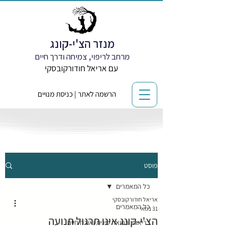
מנזר הצ'י-קונג
מרחב לריפוי, צמיחה ודרך חיים
עם אריאל חודורקובסקי
הרשמה לאתר | כניסת מנויים
פוסט
כל המאמרים
אריאל חודורקובסקי
כל המאמרים
31 במאי
הצ'י-קונג אינו תרגול תנועה
בריאות, רפואה סינית ואורח חיים