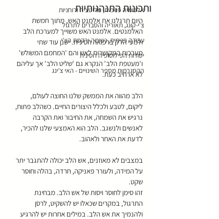
ותכונות התנהגותיות
אלכימיה פנימית, מדיטציה ורוחניות
היום תרגלנו את אלמנט האש, מתוך חמשת 
צ'י-קונג, תאוריה והסברים לתרגול
האלמנטים. אלמנט האש משוייך למערכת הלב 
עבודה פנימית, נשימה ורקמת הצ'י
ולמעי הדק ברפואה הסינית. ישנן עוד שתי 
מערכות המקושרות לאש והם 'המחמם המשולש' 
יסודות הפילוסופיה הסינית
ו'מעטפת הלב' הנקרא גם 'שליט הלב' אך עליהם 
הקסגרמות מספר השינויים - האי צ'ינג
לא ארחיב כעת. 
הלב מהווה את הממשק שלנו החוצה לעולם, 
ליקום, לטבע ולכלל היצורים החיים. כשהלב פתוח, 
נרגיש את השמחה, את החיבור ואת הקרבה 
לאנשים ולנשגב. הלב הוא האמצעי שלנו להכיר, 
לדעת את האחר ולאהוב.
במצבים לא מאוזנים, אש הלב יכולה להתגבר יתר 
על המידה, ולעורר פאניקה, חרדה, בהלה וחוסר 
שקט. 
זהו סימן לחוסר ויסות של אש הלב. מבחינת 
התרגול, במקרים שכאלו יש להשקיט, לרסן 
ולהנמיך את אש הלב. במילים אחרות יש להרגיע 