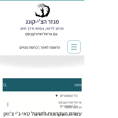
מנזר הצ'י-קונג
מרחב לריפוי, צמיחה ודרך חיים
עם אריאל חודורקובסקי
הרשמה לאתר | כניסת מנויים
פוסט
כל המאמרים
אריאל חודורקובסקי
כל המאמרים
31 באוג׳ 2020
עשרת העקרונות לתרגול טאי-ג'י צ'ואן
בריאות, רפואה סינית ואורח חיים