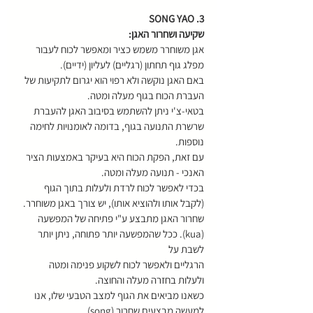
3. SONG YAO
שקיעה ושחרור האגן:
אגן משוחרר משמש כציר ומאפשר לכוח לעבור 
מפלג גוף תחתון (רגליים) לעליון (ידיים).
באם האגן נוקשה ולא רפוי הוא יגרום לתקיעות של 
העברת הכוח בגוף מעלה ומטה.
בטאי-צ'י ניתן להשתמש בסיבוב האגן להעברת 
שרשרת התנועה בגוף, בדומה לאומנויות לחימה 
נוספות.
עם זאת, הפקת הכוח היא בעיקר באמצעות הציר 
האנכי - תנועה מעלה ומטה.
בכדי לאפשר לכוח לרדת ולעלות בתוך הגוף 
(לקבל אותו ולהוציא אותו), יש צורך באגן משוחרר.
שחרור האגן מתבצע ע"י פתיחה של המפשעה 
(kua). ככל שהמפשעה יותר פתוחה, ניתן יותר 
לשבת על 
הרגליים ולאפשר לכוח לשקוע פנימה ומטה 
ולעלות בחזרה מעלה והחוצה.
כשאנו מביאים את הגוף למצב הטבעי שלו, אנו 
למעשה מבצעים שחרור (song).