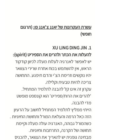
עשרת העקרונות של יאנג צ'אנג פו:
 (תרגום 
חופשי)
1. XU LING DING JIN
להעלות את הכתר ולהרים את הספיריט (spirit):
יש לאפשר לאנרגיה לעלות מעלה לכיוון קודקוד 
הראש, אין להשתמש בכוח אחרת שרירי הצוואר 
יהיו נוקשים וזרימת הצ'י והדם תיפגע. התחושה 
צריכה להיות טבעית וקלילה.
עקרון זה אינו קל להבנה לתלמיד המתחיל. 
'להרים את הרוח/ספיריט' הוא קונספט מופשט 
מדי להבנה.
הייתי ממליץ לתלמיד המתחיל לחשוב על הרעיון 
הזה כאל הרמה והעלאת המורל ותחושת החיוניות . 
כשהמורל גבוהה, האנרגיה עולה מעלה וקיימת 
תחושה של הקרנה, התרחבות וחיוניות. 
מבחינה גופנית יש להאריך את הצוואר, להכניס 