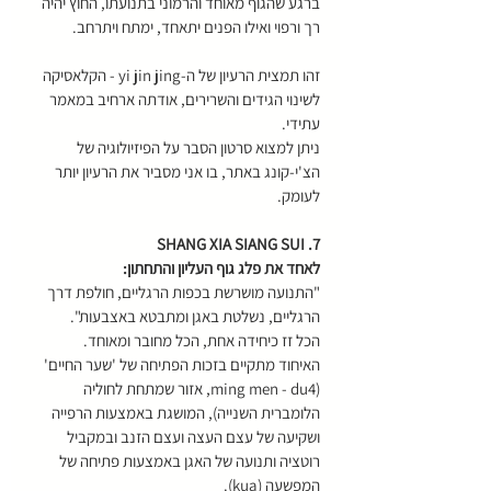
ברגע שהגוף מאוחד והרמוני בתנועתו, החוץ יהיה 
רך ורפוי ואילו הפנים יתאחד, ימתח ויתרחב.
זהו תמצית הרעיון של ה-yi jin jing - הקלאסיקה 
לשינוי הגידים והשרירים, אודתה ארחיב במאמר 
עתידי.
ניתן למצוא סרטון הסבר על הפיזיולוגיה של 
הצ'י-קונג באתר, בו אני מסביר את הרעיון יותר 
לעומק.
7. SHANG XIA SIANG SUI
לאחד את פלג גוף העליון והתחתון:
"התנועה מושרשת בכפות הרגליים, חולפת דרך 
הרגליים, נשלטת באגן ומתבטא באצבעות".
הכל זז כיחידה אחת, הכל מחובר ומאוחד. 
האיחוד מתקיים בזכות הפתיחה של 'שער החיים' 
(ming men - du4, אזור שמתחת לחוליה 
הלומברית השנייה), המושגת באמצעות הרפייה 
ושקיעה של עצם העצה ועצם הזנב ובמקביל 
רוטציה ותנועה של האגן באמצעות פתיחה של 
המפשעה (kua).