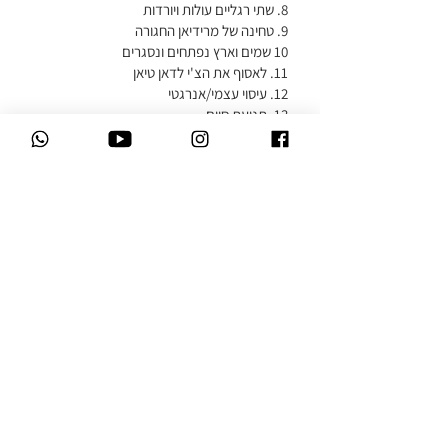
13. תנועת סיום
2 תכניות זמינות, החל מ- ‏280.00 ‏₪ /
בחודש
כניסה והצטרפות לקורס