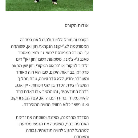
אודות הקורס
בקורס זה תוכלו ללמוד ולתרגל את הסדרה
המפורסמת לצ'י-קונג הנקראת חון יואן, שפותחה
ע"י המורה המפורסם לטאי-ג'י צ'ואן מאסטר
פאנג ג'י-צ'אנג. משמעות השם "חון יואן" הינו
'לחזור למקור' או 'הכאוס המקורי'. חון יואן מתאר
פרק זמן בבריאות היקום, שבו הוא היה מאוחד
ומעורבב יחדיו, ללא סדר וצורה, טרם תהליך
הפיצול ויצירת הסדר בין שני הכוחות - יין ויאנג.
ברמה התודעתית, זהו המצב שבו האדם חוזר
להיות מאוחד בחזרה עם הדאו, עם הטבע והיקום
הסדרה מהרמנת, מאזנת ומווסתת את זרימת
האנרגיה בגוף, משקיטה את הנפש ומסייעת
למתרגל להגיע לחוויה תודעתית גבוהה