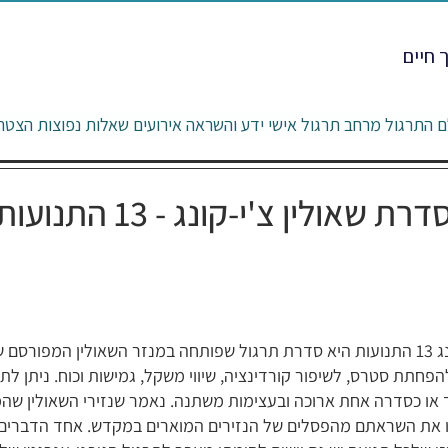
 חיים
ם התרגול
מרחב תרגול אישי
ידע והשראה
אירועים
שאלות נפוצות
הצטרפ
דרת שאולין צ'י-קונג - 13 התנועות
שאולין צ'י-קונג 13 התנועות היא סדרת תרגול שפותחה במנזר השאולין המפורסם 
הפחתת סטרס, לשיפור קורדינציה, שיווי משקל, גמישות וכוח. ניתן לת
או כסדרה אחת ארוכה ובעצימות משתנה. נאמר שנזירי השאולין שהמ
 את השראתם מהפסלים של הנזירים המוארים במקדש. אחד הדברים 