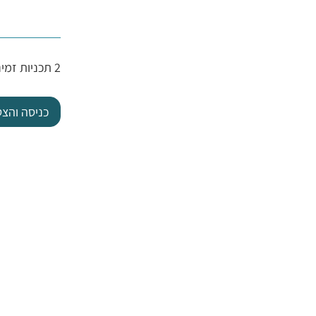
2 תכניות זמינות, החל מ- ‏280.00 ‏₪ / בחודש
כניסה והצ