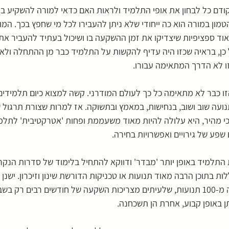
ודם כל לבחון את אופי התלמיד ולראות האם כדאי למורה להשקיע בו 
ון במורה הוא כה ייחודי שלא ניתן להעבירו לכל מי שחפץ בכך. המו
אוד ספציפיות שיצדיקו את זמן ההשקעה בו ושיכול בעתיד להעביר את
 כן, בראיה שכזו היה עדיף להקשות על התלמיד כבר מן ההתחלה ולא 
 לא הדרך המתאימה עבורו. 
ו כבר לא מתאימה כל כך לעולם המודרני. קשה למצוא כיום תלמידים
ה שוב ושוב, בנחישות, במאמץ ובתשוקה. אז למרות שצורת תרגול שכ
הכי מהיר, היא עלולה להיות מאוד משעממת ופחות 'אטרקטיבית' לתלמ
פע של גירויים ואפשרויות בחירה.
ת התלמיד באופן יותר 'מבדר' ודווקא להתחיל בלימוד של סדרות הנקר
לות בתוכן הרבה מאוד תנועות או טכניקות הדורשת שינון וזיכרון. ישנן
מאוד הכוללות אף למעלה מ-100 תנועות, שלעיתים מצריכות השקעה של חודשים רבים רק 
 באופן קבוע, אחרת הן תשכחנה.