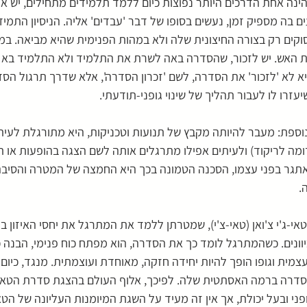
נה אחת הדרכים היותר נפוצות כיום ללמד תלמידים מתחילים, יש אית
 בה מספיק זמן, נעשים בסופו של דבר 'עבדים' אליה. הניסיון התמידי
וקים רק בצורה החיצונית שלה ולא במהות הפנימית שהיא מביאה. במי
 האש. יש לזכור, שהסדרה באה לשרת את התלמיד ולא התלמיד בא 
 לא 'לזכור' את הסדרה, לשם 'זכרון הסדרה', אלא שדרך תרגול הסד
יעזרו לו לעבור תהליך של שינוי גופני-תודעתי. 
ספת: מעבר להיותה מקבץ של תנועות וטכניקות, היא מתורגלת לעיתי
מה לריקוד) ולעיתים אפילו מתרגלים אותה לשם הצגה בהופעות או תחר
תגר בפני עצמו, הסכנה הטמונה בכך היא החמצה של המטרה והסיבה
.
-ג'י צ'ואן (טאי-צ'י), שמטרתן ללמד את המתרגל את יחסי האיזון בין י
וונים. כשהמתרגל לומד כך את הסדרה, הוא מפתח כוח פנימי, הבנה
מית וגופו הופך להיות יחידה חזקה, מאוחדת ועוצמתית. מנגד, כיום י
רה ברמה האסתטית שלה. לפיכך, אלוף העולם בהצגת סדרת הטאי-ג'י
י ובעל יכולת, אך אין זה מעיד על השגת המיומנות העליונה של הטאי-ג