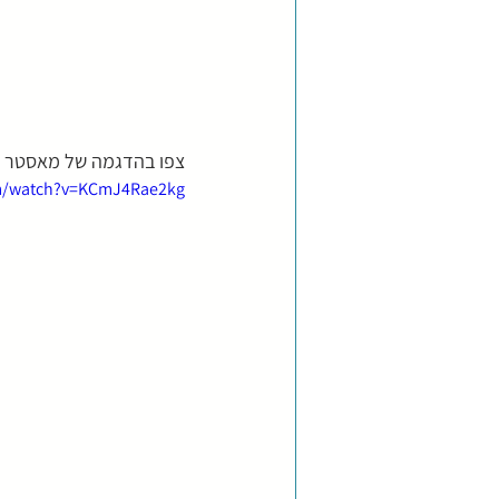
צפו בהדגמה של מאסטר Chen Zhonghua - אומן אמיתי של טאי-ג'י צ'ואן.
m/watch?v=KCmJ4Rae2kg