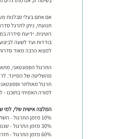
בשיטה זו, אנו מתרגלים 
אם אתם בעלי סבלנות מעטה
תנועתי, ניתן לתרגל סדר
רוטינית. ידיעת סידרה ב
בודדות ועד לשעה לביצוע 
למצוא הרבה מאוד סדרות לת
התרגול הספונטאני, מתאי
מהשליטה של המיינד. לרו
תרגול מאולתר וספונטאני
למורה האמיתי בתוכנו - לצ
המלצה אישית שלי, למי ש
10% מזמן התרגול - השתדלו לתרגל ספונטאנית (לשחרר את המיינד).
30% מזמן התרגול - שננו סדרה אחת (לעבוד על הרצף והמעברים).
60% מזמן התרגול - חזרו על תנועה אחת (הטמעת עקרונות התרגול)