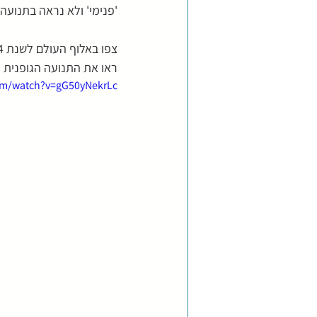
'פנימי' ולא נראה בתנועה 
צפו באלוף העולם לשנת 2014 בתחרות תבניות של טאי-ג'י צ'ואן - Chen weijie
ראו את התנועה הגופנית
om/watch?v=gG50yNekrLc