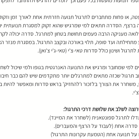
מספר תנועות מועטות בכל פעם וכך לומדים להרגיש ולהתחבר לתפקוד
, או פחות מתחברים לתרגול תנועה חזרתית אחת לאורך זמן וזקוקים 
ה ברצף. הסדרה תתאים למי שמרגיש שהוא זקוק למסגרת תנועתית יו
מלואה מעניקה הרבה פעמים תחושת בטחון למתרגל. סדרה יכולה לקחת
מתחילתה ועד סופה, תלוי באורכה ובקצב התרגול. במסגרת מנזר הצ'י-
רגול ושינון כולל סדרות טאי-צ'י (טאי-ג'י צ'ואן).
ם למי שמחובר ומרגיש את התנועה האנרגטית בגופו ולמי שיכול לשחר
ב תרגול שכזה מתאים למתרגלים יותר מתקדמים שיש להם כבר חיבור 
, משחרר את הצורך בלזכור ו'להחזיק' בראש סדרות ומאפשר להיות ב
'י.
רוצה לשלב את שלושת דרכי התרגול: