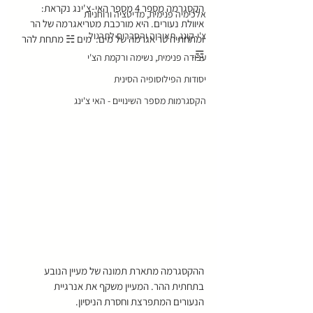
הקסגרמה מספר 4 מספר האי-צ'ינג נקראת: 
אלכימיה פנימית, מדיטציה ורוחניות
איוולת נעורים. היא מורכבת מטריאגרמה של הר 
צ'י-קונג, תאוריה והסברים לתרגול
ומתחתיה טריאגרמה של מים.  מים ☵ מתחת להר 
☶.
עבודה פנימית, נשימה ורקמת הצ'י
יסודות הפילוסופיה הסינית
הקסגרמות מספר השינויים - האי צ'ינג
ההקסגרמה מתארת תמונה של מעיין הנובע 
בתחתית ההר. המעיין משקף את אנרגיית 
הנעורים המתפרצת וחסרת הניסיון. 