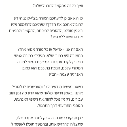
ואיך כל זה מתקשר לתרגול שלנו?
מי הוא אם כן לדעתכם המורה בצ'י-קונג היודע 
להוביל אתכם את הדרך? שעליכם להתמסר אליו 
באופן מוחלט, להסכים להיפתח, להקשיב ולהפנים 
את הנחייתו ללא סייג?
האם זה אני - אריאל או כל מורה אנושי אחר? 
התשובה היא כמובן שלא. תפקידי כמורה אנושי 
הוא רק לקרב אתכם באמצעות נסיוני למורה 
המקורי שלכם, הנוכח בתוככם והוא כמובן 
האנרגיה עצמה - הצ'י!
כשאנו נעשים מודעים לצ'י ומאפשרים לו להוביל 
אותנו, באמון וידיעה מלאה שהוא יודע מה נכון וטוב 
עבורינו, רק אז נוכל לחוות את השינוי האנרגטי, 
הגופני והתודעתי דרך התרגול. 
לכן תפקידי כמורה, הוא רק לחבר אתכם אליו, 
שתצליחו להרגיש אותו, ובהמשך תוכלו לאפשר לו 