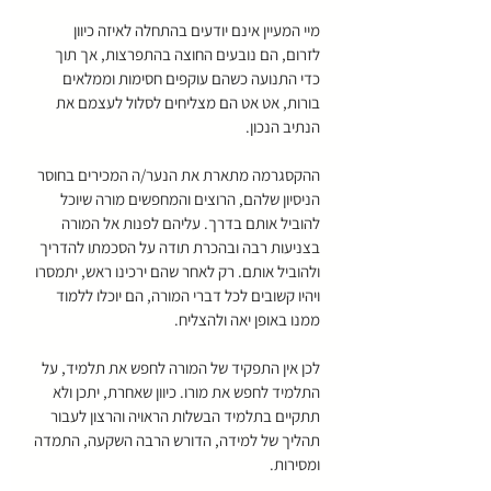
מיי המעיין אינם יודעים בהתחלה לאיזה כיוון 
לזרום, הם נובעים החוצה בהתפרצות, אך תוך 
כדי התנועה כשהם עוקפים חסימות וממלאים 
בורות, אט אט הם מצליחים לסלול לעצמם את 
הנתיב הנכון.
ההקסגרמה מתארת את הנער/ה המכירים בחוסר 
הניסיון שלהם, הרוצים והמחפשים מורה שיוכל 
להוביל אותם בדרך. עליהם לפנות אל המורה 
בצניעות רבה ובהכרת תודה על הסכמתו להדריך 
ולהוביל אותם. רק לאחר שהם ירכינו ראש, יתמסרו 
ויהיו קשובים לכל דברי המורה, הם יוכלו ללמוד 
ממנו באופן יאה ולהצליח.
לכן אין התפקיד של המורה לחפש את תלמיד, על 
התלמיד לחפש את מורו. כיוון שאחרת, יתכן ולא 
תתקיים בתלמיד הבשלות הראויה והרצון לעבור 
תהליך של למידה, הדורש הרבה השקעה, התמדה 
ומסירות.