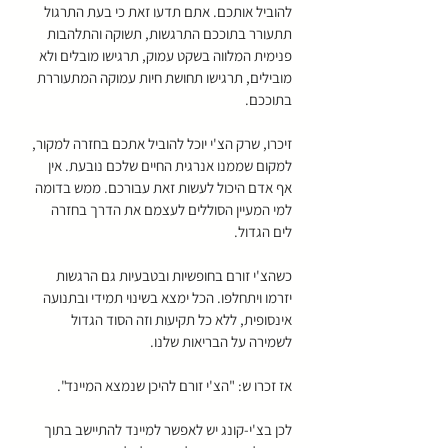
להוביל אותכם. אתם תדעו זאת כי בעת התרגול 
תתעורר בתוככם התרגשות, תשוקה והתלהבות 
פנימית המלווה בשקט עמוק, תרגישו מובלים ולא 
מובילים, תרגישו תחושת חיות עמוקה המתעוררת 
בתוככם.
זיכרו, שרק הצ'י יוכל להוביל אתכם בחזרה למקור, 
למקום שממנו אנרגית החיים שלכם נובעת. אין 
אף אדם היכול לעשות זאת עבורכם. ממש בדומה 
למי המעיין הסוללים לעצמם את הדרך בחזרה 
לים הגדול.
כשהצ'י זורם בחופשיות ובטבעיות גם הרגשות 
יזרמו ויתחלפו. הכל ימצא בשינוי תמידי ובתנועה 
אינסופית, ללא כל תקיעות וזה הסוד הגדול 
לשמירה על הבריאות שלנו.
אז זכרו ש: "הצ'י זורם להיכן שנמצא המיינד".
לכן בצ'י-קונג יש לאפשר למיינד להתיישב בתוך 